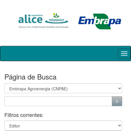
Skip
navigation
Página de Busca
Filtros correntes: