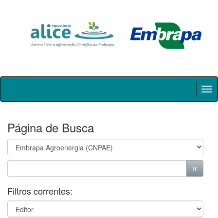
Skip
navigation
Página de Busca
Filtros correntes: