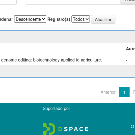
rdenar
Registro(s)
Auto
genome editing: biotechnology applied to agriculture.
-
Anterior
1
Suportado por
O 