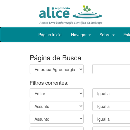
Skip
Página inicial
Navegar
Sobre
Est
navigation
Página de Busca
Filtros correntes: