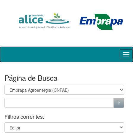
Skip
navigation
Página de Busca
Filtros correntes: