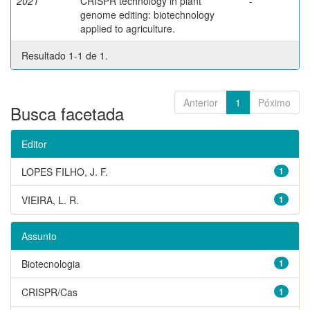
2021
CRISPR technology in plant
-
genome editing: biotechnology
applied to agriculture.
Resultado 1-1 de 1.
Anterior
1
Póximo
Busca facetada
Editor
LOPES FILHO, J. F.
1
VIEIRA, L. R.
1
Assunto
Biotecnologia
1
CRISPR/Cas
1