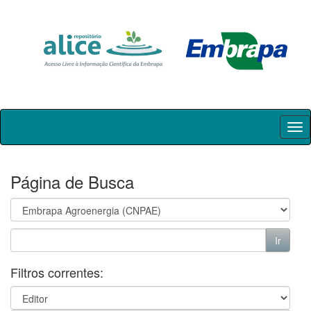
Skip
navigation
Página de Busca
Filtros correntes: