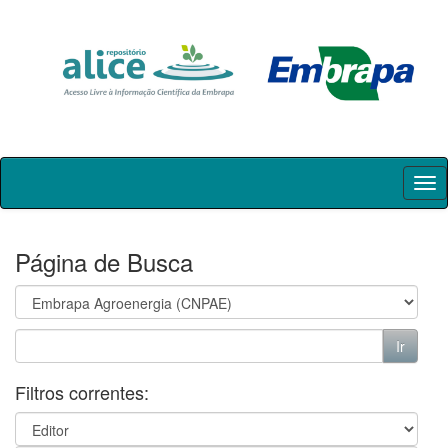
Skip
navigation
Página de Busca
Filtros correntes: