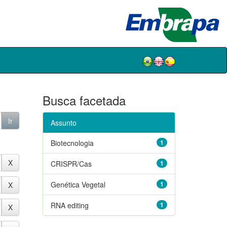
Busca facetada
Assunto
Biotecnologia
1
CRISPR/Cas
1
Genética Vegetal
1
RNA editing
1