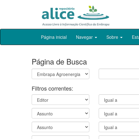
Skip
Página inicial
Navegar
Sobre
Est
navigation
Página de Busca
Filtros correntes: