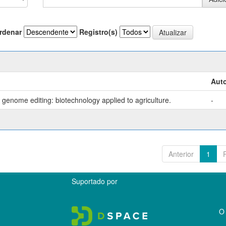
rdenar
Registro(s)
Auto
genome editing: biotechnology applied to agriculture.
-
Anterior
1
Suportado por
O 