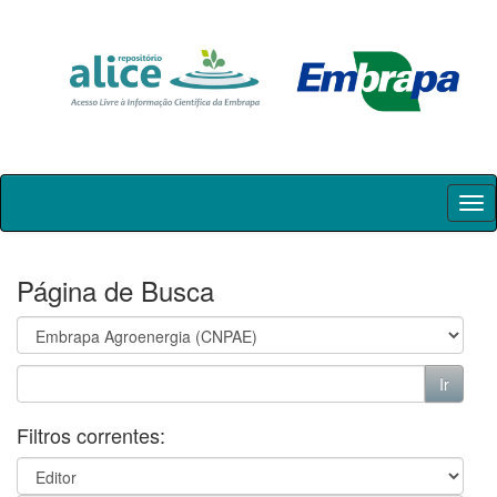
Skip
navigation
Página de Busca
Filtros correntes: