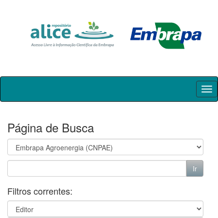
Skip
navigation
Página de Busca
Filtros correntes: