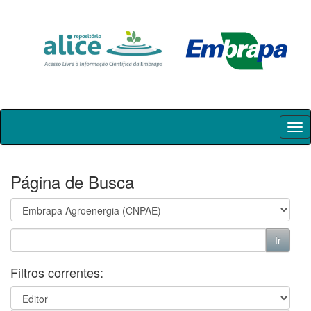
Skip
navigation
Página de Busca
Filtros correntes: