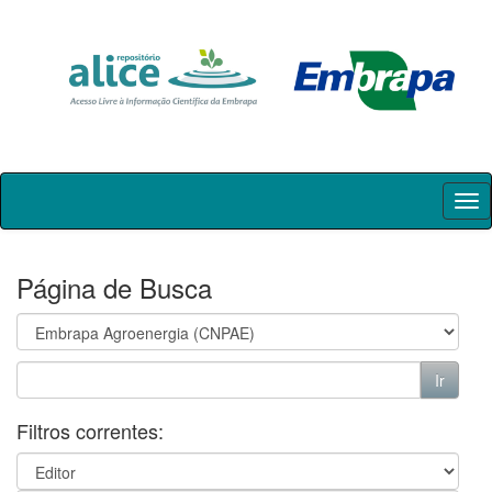
Skip
navigation
Página de Busca
Filtros correntes: