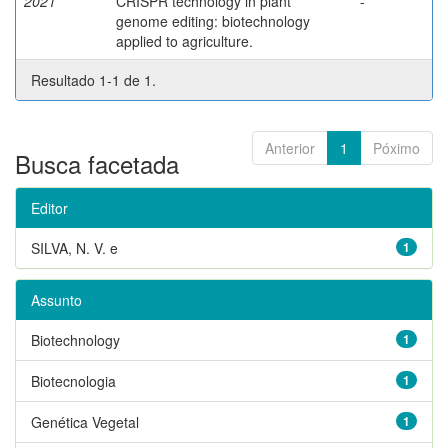
2021
CRISPR technology in plant
-
genome editing: biotechnology
applied to agriculture.
Resultado 1-1 de 1.
Anterior
1
Póximo
Busca facetada
Editor
SILVA, N. V. e
1
Assunto
Biotechnology
1
Biotecnologia
1
Genética Vegetal
1