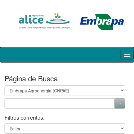
Skip
navigation
Página de Busca
Filtros correntes: