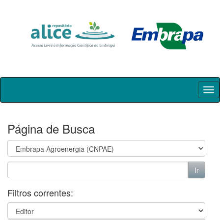
Skip
navigation
Página de Busca
Filtros correntes: