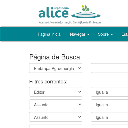
Skip
Página inicial
Navegar
Sobre
Est
navigation
Página de Busca
Filtros correntes: