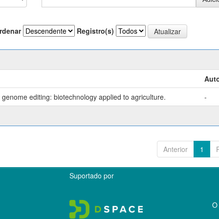
rdenar
Registro(s)
Auto
genome editing: biotechnology applied to agriculture.
-
Anterior
1
Suportado por
O 