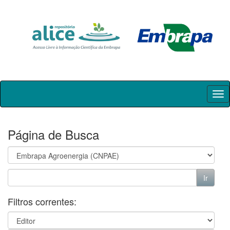
Skip
navigation
Página de Busca
Filtros correntes: