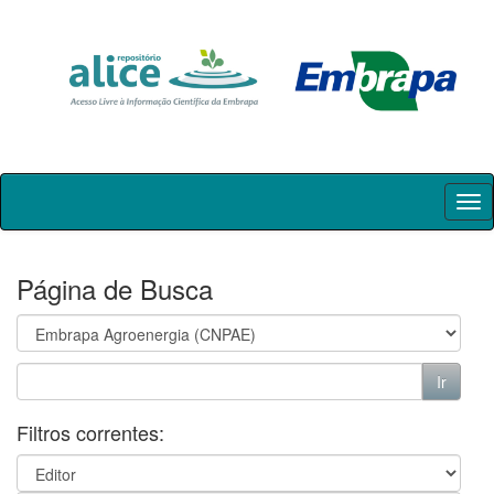
Skip
navigation
Página de Busca
Filtros correntes: