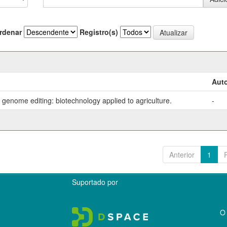
rdenar
Registro(s)
Auto
genome editing: biotechnology applied to agriculture.
-
Anterior
1
Suportado por
O 