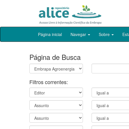
Skip
Página inicial
Navegar
Sobre
Est
navigation
Página de Busca
Filtros correntes: