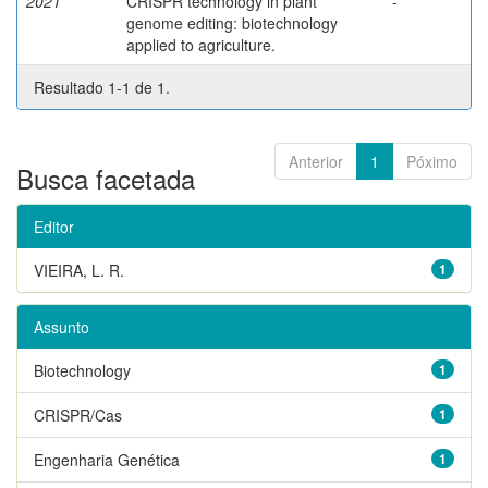
2021
CRISPR technology in plant
-
genome editing: biotechnology
applied to agriculture.
Resultado 1-1 de 1.
Anterior
1
Póximo
Busca facetada
Editor
VIEIRA, L. R.
1
Assunto
Biotechnology
1
CRISPR/Cas
1
Engenharia Genética
1