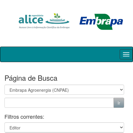
Skip
navigation
Página de Busca
Filtros correntes: