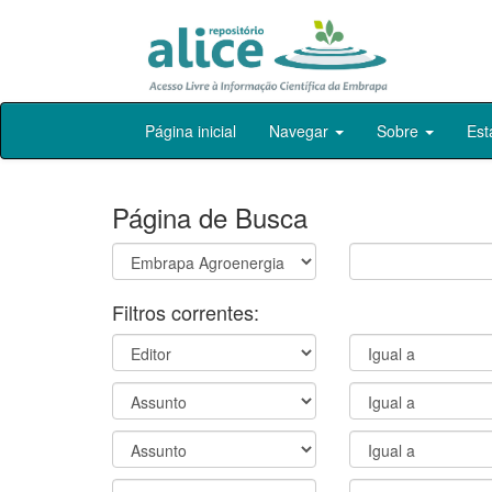
Skip
Página inicial
Navegar
Sobre
Est
navigation
Página de Busca
Filtros correntes: