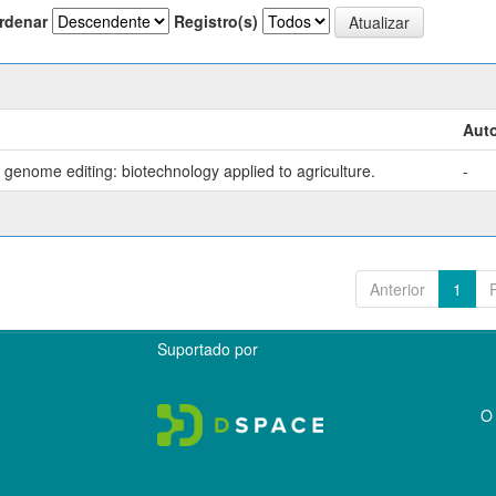
rdenar
Registro(s)
Auto
genome editing: biotechnology applied to agriculture.
-
Anterior
1
Suportado por
O 