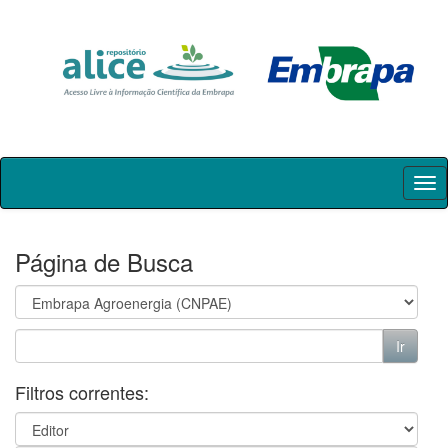
Skip
navigation
Página de Busca
Filtros correntes: