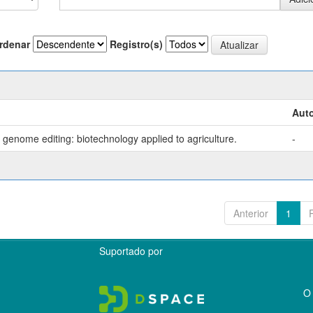
rdenar
Registro(s)
Auto
genome editing: biotechnology applied to agriculture.
-
Anterior
1
Suportado por
O 