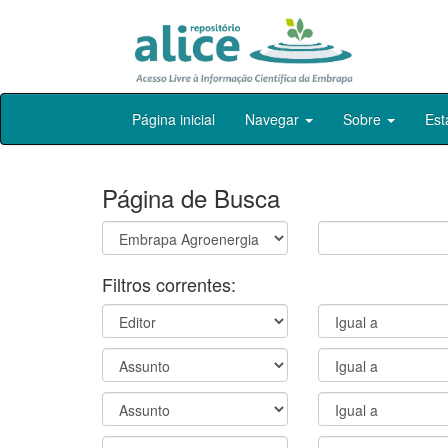
Skip
Página inicial
Navegar
Sobre
Est
navigation
Página de Busca
Filtros correntes: