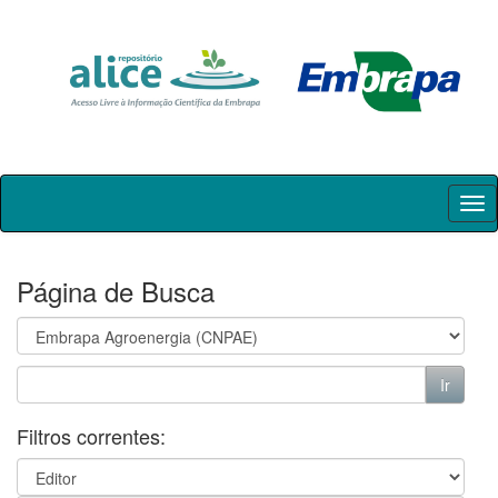
Skip
navigation
Página de Busca
Filtros correntes: