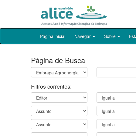
Skip
Página inicial
Navegar
Sobre
Est
navigation
Página de Busca
Filtros correntes: