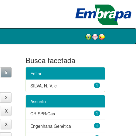
Busca facetada
Editor
SILVA, N. V. e
1
Assunto
CRISPR/Cas
1
Engenharia Genética
1