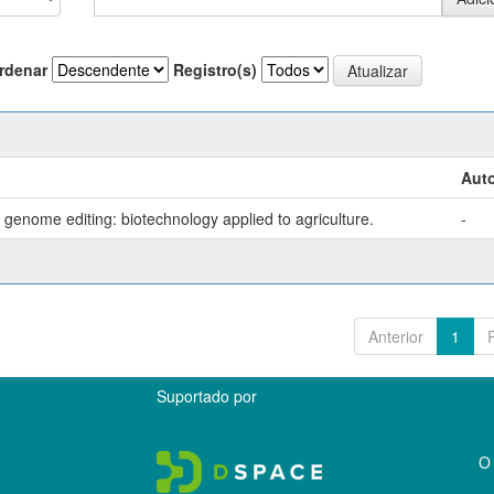
rdenar
Registro(s)
Auto
genome editing: biotechnology applied to agriculture.
-
Anterior
1
Suportado por
O 