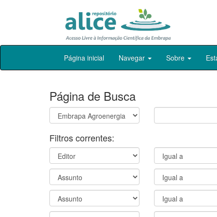
Skip
Página inicial
Navegar
Sobre
Est
navigation
Página de Busca
Filtros correntes: