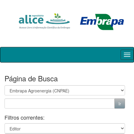
Skip
navigation
Página de Busca
Filtros correntes: