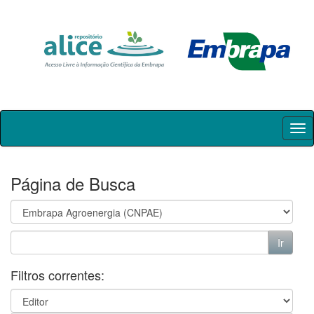
Skip
navigation
Página de Busca
Filtros correntes: