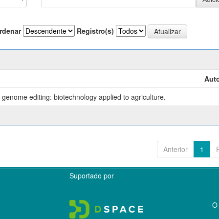
rdenar
Registro(s)
Auto
genome editing: biotechnology applied to agriculture.
-
Anterior
1
Suportado por
O 