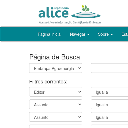
Skip
Página inicial
Navegar
Sobre
Est
navigation
Página de Busca
Filtros correntes: