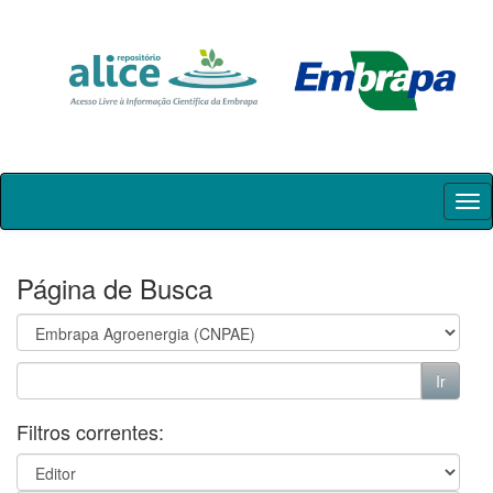
Skip
navigation
Página de Busca
Filtros correntes: