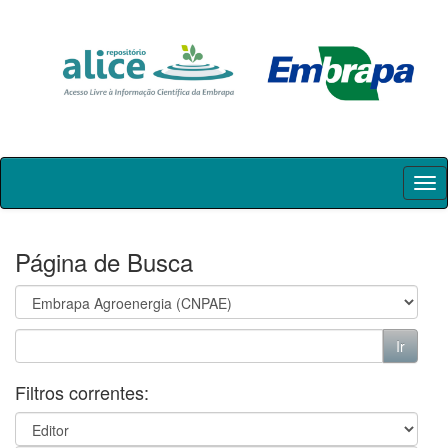
Skip
navigation
Página de Busca
Filtros correntes: