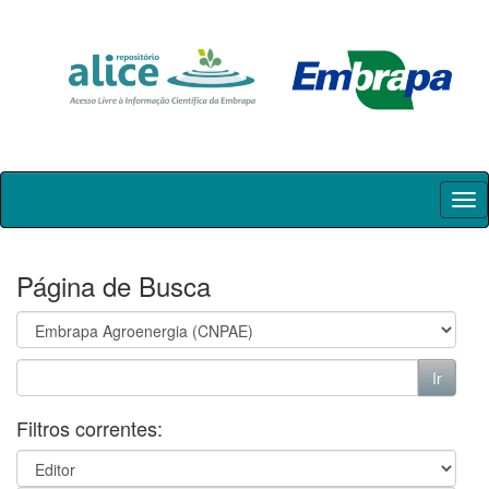
Skip
navigation
Página de Busca
Filtros correntes: