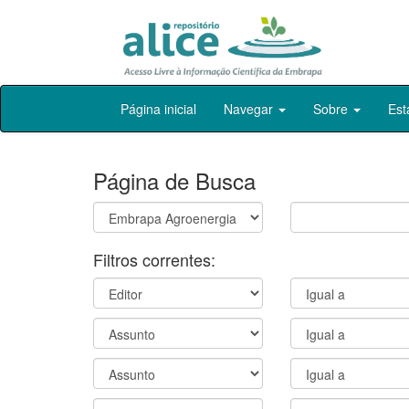
Skip
Página inicial
Navegar
Sobre
Est
navigation
Página de Busca
Filtros correntes: