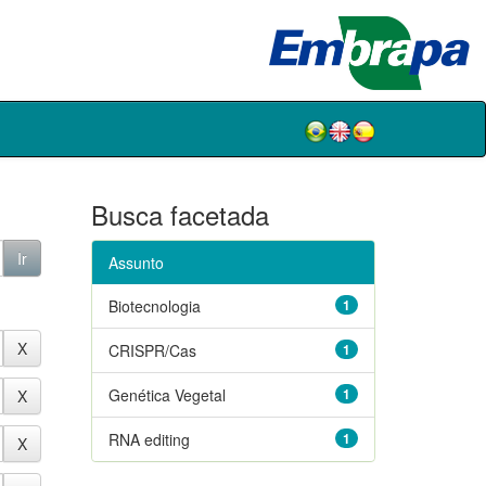
Busca facetada
Assunto
Biotecnologia
1
CRISPR/Cas
1
Genética Vegetal
1
RNA editing
1