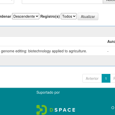
rdenar
Registro(s)
Auto
genome editing: biotechnology applied to agriculture.
-
Anterior
1
Suportado por
O 