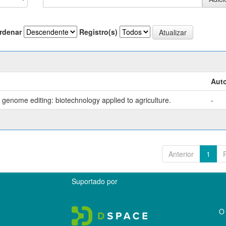
rdenar
Registro(s)
Auto
genome editing: biotechnology applied to agriculture.
-
Anterior
1
Suportado por
O 