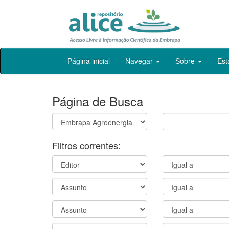
Skip
Página inicial
Navegar
Sobre
Est
navigation
Página de Busca
Filtros correntes: