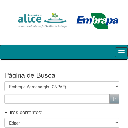
Skip
navigation
Página de Busca
Filtros correntes: