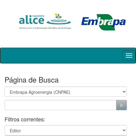
Skip
navigation
Página de Busca
Filtros correntes: