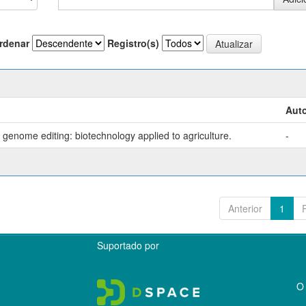
rdenar
Registro(s)
Auto
genome editing: biotechnology applied to agriculture.
-
Anterior
1
Suportado por
O 