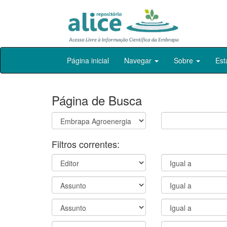
Skip
Página inicial
Navegar
Sobre
Est
navigation
Página de Busca
Filtros correntes: