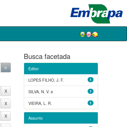
Busca facetada
Editor
LOPES FILHO, J. F.
1
SILVA, N. V. e
1
VIEIRA, L. R.
1
Assunto