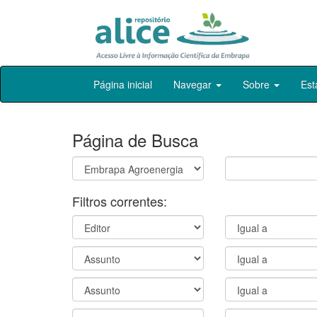
Skip
Página inicial
Navegar
Sobre
Est
navigation
Página de Busca
Filtros correntes: