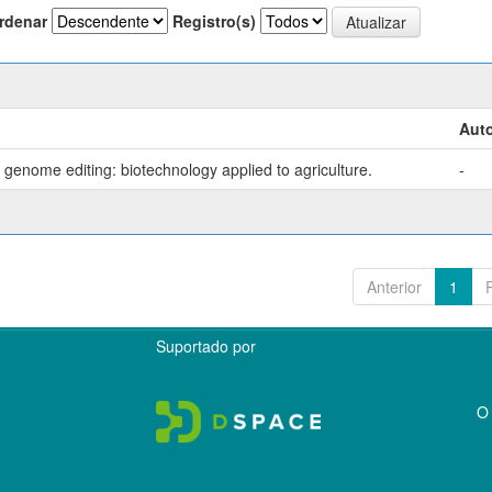
rdenar
Registro(s)
Auto
genome editing: biotechnology applied to agriculture.
-
Anterior
1
Suportado por
O 