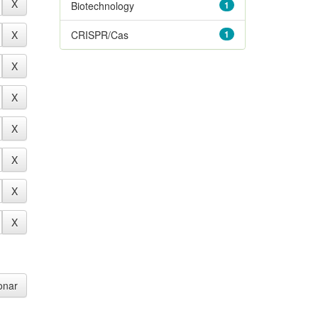
Biotechnology
1
CRISPR/Cas
1