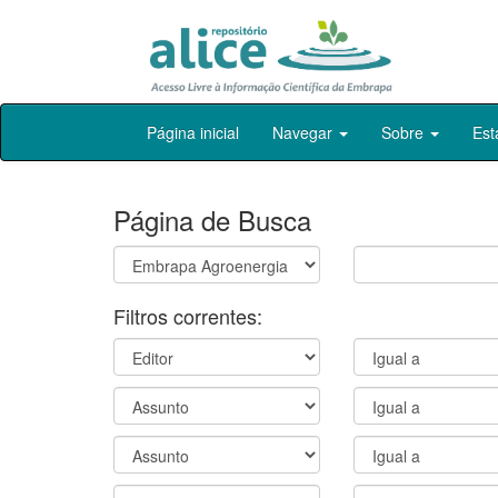
Skip
Página inicial
Navegar
Sobre
Est
navigation
Página de Busca
Filtros correntes: