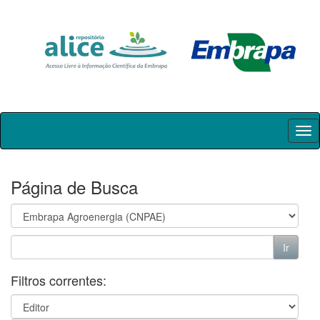
Skip
navigation
Página de Busca
Filtros correntes: