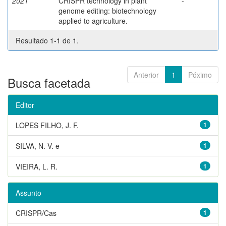
2021
CRISPR technology in plant
-
genome editing: biotechnology
applied to agriculture.
Resultado 1-1 de 1.
Anterior
1
Póximo
Busca facetada
Editor
LOPES FILHO, J. F.
1
SILVA, N. V. e
1
VIEIRA, L. R.
1
Assunto
CRISPR/Cas
1