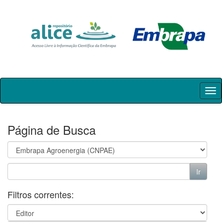
Skip
navigation
Página de Busca
Filtros correntes: