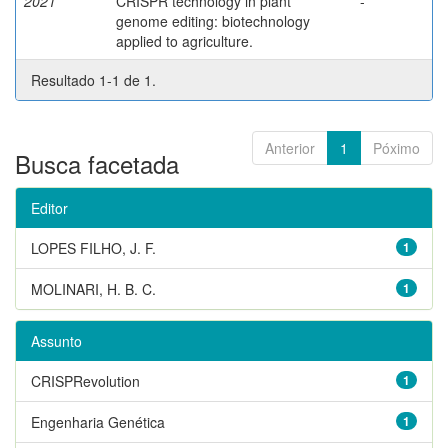
2021
CRISPR technology in plant
-
genome editing: biotechnology
applied to agriculture.
Resultado 1-1 de 1.
Anterior
1
Póximo
Busca facetada
Editor
LOPES FILHO, J. F.
1
MOLINARI, H. B. C.
1
Assunto
CRISPRevolution
1
Engenharia Genética
1