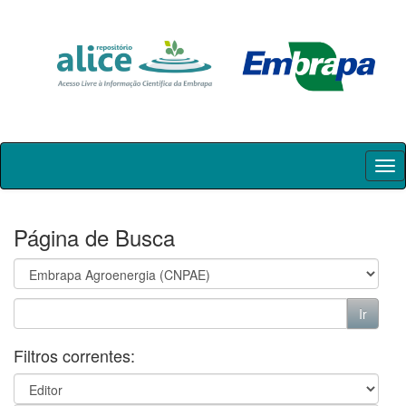
Skip
navigation
Página de Busca
Filtros correntes: