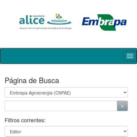
Skip
navigation
Página de Busca
Filtros correntes: