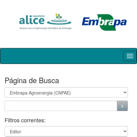
Skip
navigation
Página de Busca
Filtros correntes: