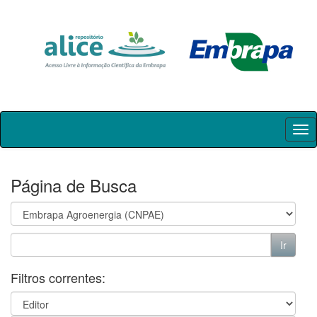
Skip
navigation
Página de Busca
Filtros correntes: