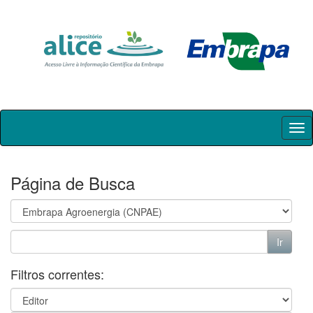
Skip
navigation
Página de Busca
Filtros correntes: