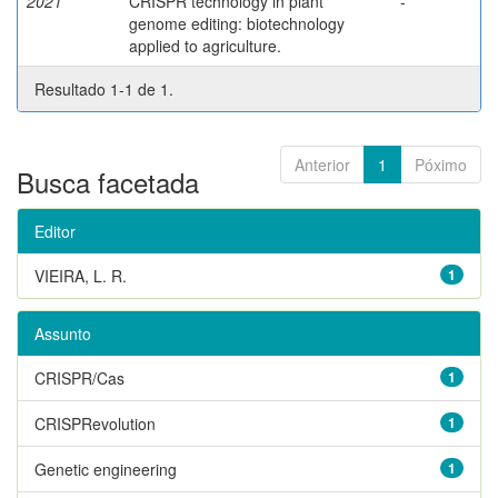
2021
CRISPR technology in plant
-
genome editing: biotechnology
applied to agriculture.
Resultado 1-1 de 1.
Anterior
1
Póximo
Busca facetada
Editor
VIEIRA, L. R.
1
Assunto
CRISPR/Cas
1
CRISPRevolution
1
Genetic engineering
1