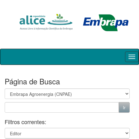
Skip
navigation
Página de Busca
Filtros correntes: