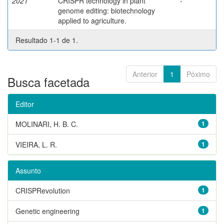
2021
CRISPR technology in plant
-
genome editing: biotechnology
applied to agriculture.
Resultado 1-1 de 1.
Anterior
1
Póximo
Busca facetada
Editor
MOLINARI, H. B. C.
1
VIEIRA, L. R.
1
Assunto
CRISPRevolution
1
Genetic engineering
1