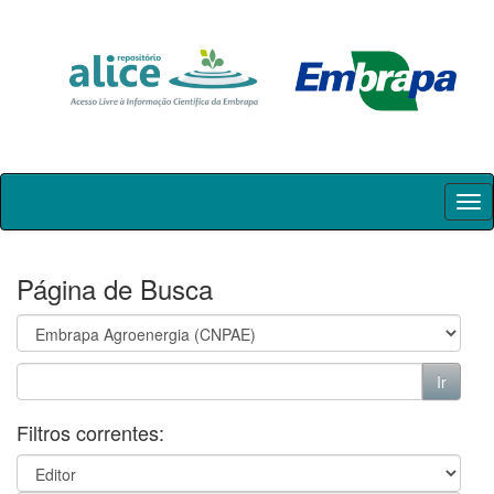
Skip
navigation
Página de Busca
Filtros correntes: