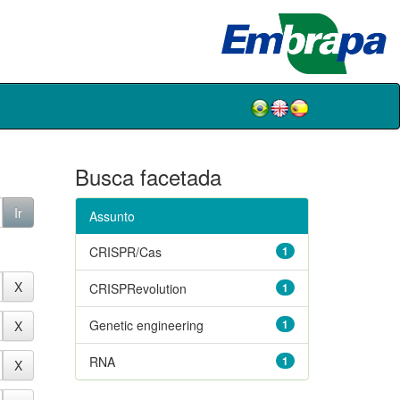
Busca facetada
Assunto
CRISPR/Cas
1
CRISPRevolution
1
Genetic engineering
1
RNA
1