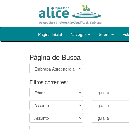
Skip
Página inicial
Navegar
Sobre
Est
navigation
Página de Busca
Filtros correntes: