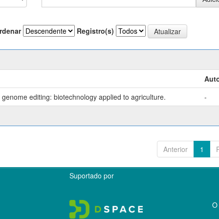
rdenar
Registro(s)
Auto
genome editing: biotechnology applied to agriculture.
-
Anterior
1
Suportado por
O 