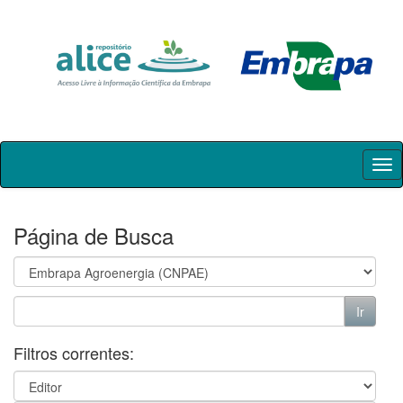
Skip
navigation
Página de Busca
Filtros correntes: