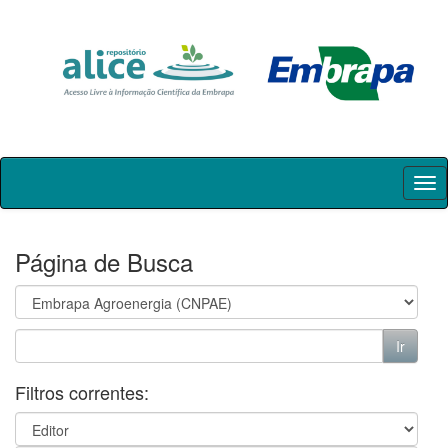
Skip
navigation
Página de Busca
Filtros correntes: