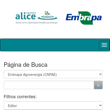
Skip
navigation
Página de Busca
Filtros correntes: